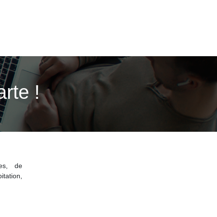
rte !
ces, de
itation,