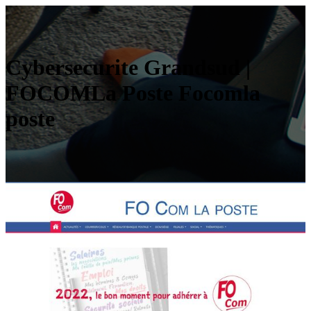
Cybersecurite Grandsud |
FOCOMLa Poste Focomla
poste