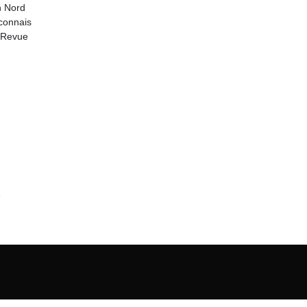
n Nord
connais
. Revue
e