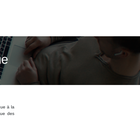
ue
que à la
que des