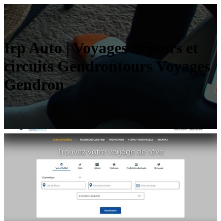
Irp Auto | Voyages Séjours et
circuits Gendron­tours Voyages
Gendron