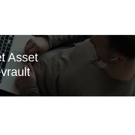
t Asset
vrault