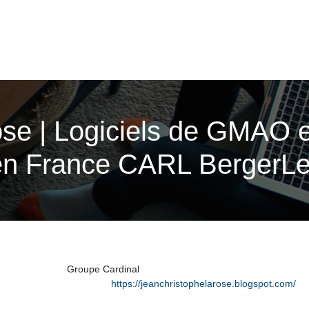
ose | Logiciels de GMAO e
n France CARL BergerLe
Groupe Cardinal
https://jeanchristophelarose.blogspot.com/