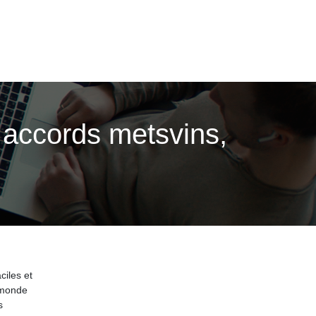
, accords metsvins,
ciles et
 monde
s