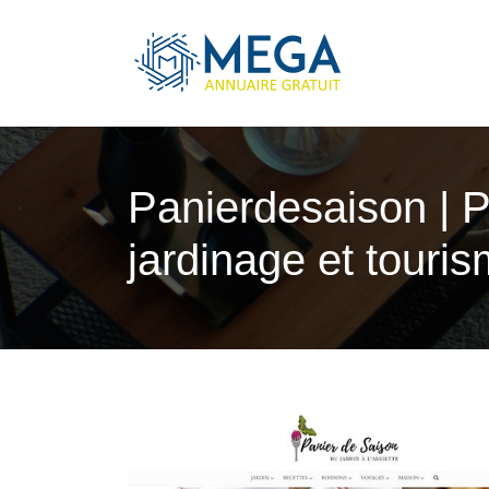
Panier­desai­son |
jardinage et touris