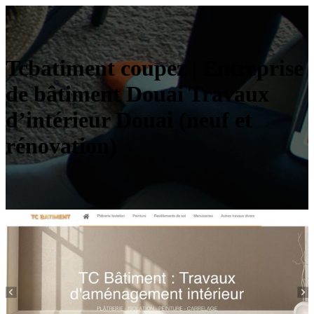
Tcbatiment coupez | Entreprise
de bâtiment Douai Travaux
d’intérieur Douai (neuf et
rénovation)