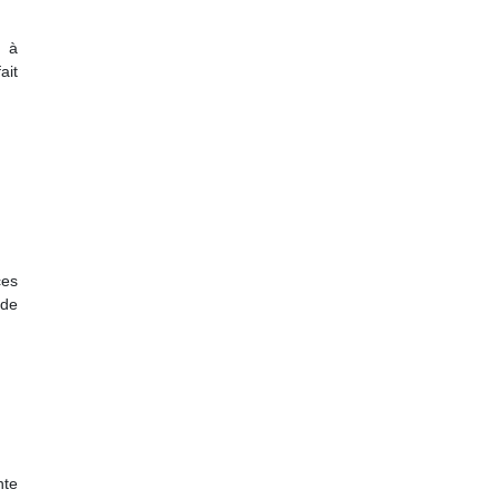
e à
ait
ces
ide
nte