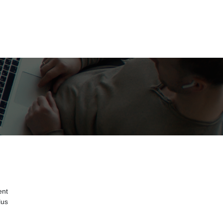
ent
lus