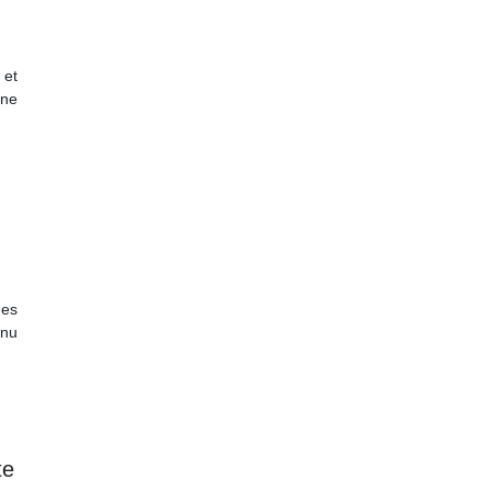
 et
ne
des
enu
te