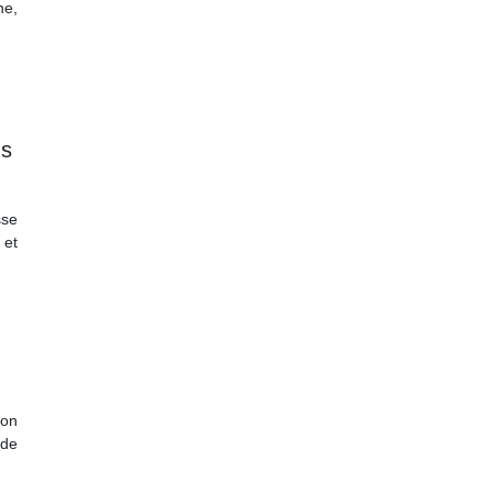
ne,
us
sse
 et
ion
ide