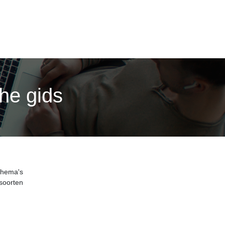
he gids
thema's
soorten